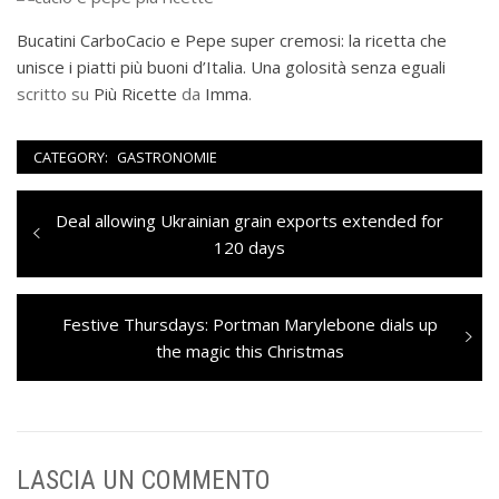
Bucatini CarboCacio e Pepe super cremosi: la ricetta che
unisce i piatti più buoni d’Italia. Una golosità senza eguali
scritto su
Più Ricette
da
Imma
.
CATEGORY:
GASTRONOMIE
Navigazione
Previous
Deal allowing Ukrainian grain exports extended for
articoli
post:
120 days
Next
Festive Thursdays: Portman Marylebone dials up
post:
the magic this Christmas
LASCIA UN COMMENTO