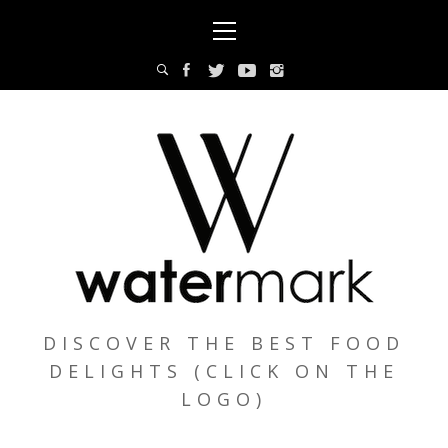
Skip
Primary
to
Menu
content
DISCOVER THE BEST FOOD
DELIGHTS (CLICK ON THE
LOGO)