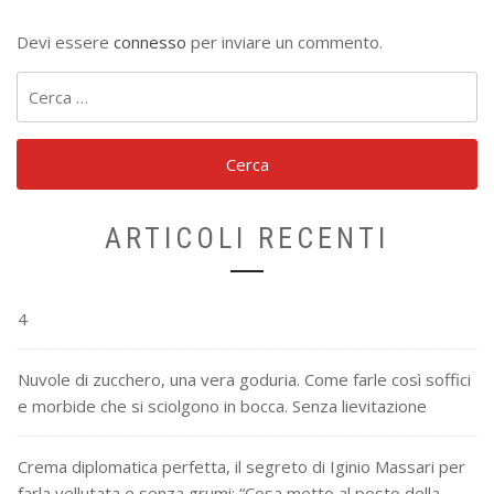
Devi essere
connesso
per inviare un commento.
Ricerca
per:
ARTICOLI RECENTI
4
Nuvole di zucchero, una vera goduria. Come farle così soffici
e morbide che si sciolgono in bocca. Senza lievitazione
Crema diplomatica perfetta, il segreto di Iginio Massari per
farla vellutata e senza grumi: “Cosa metto al posto della