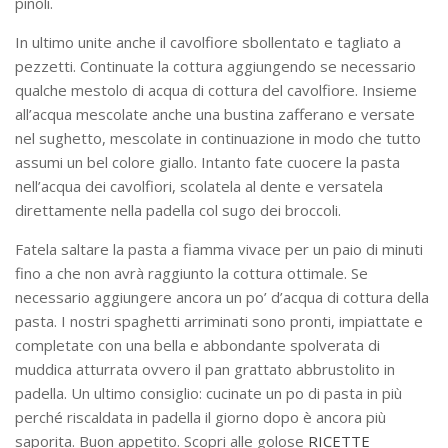
pinoli.
In ultimo unite anche il cavolfiore sbollentato e tagliato a
pezzetti. Continuate la cottura aggiungendo se necessario
qualche mestolo di acqua di cottura del cavolfiore. Insieme
all’acqua mescolate anche una bustina zafferano e versate
nel sughetto, mescolate in continuazione in modo che tutto
assumi un bel colore giallo. Intanto fate cuocere la pasta
nell’acqua dei cavolfiori, scolatela al dente e versatela
direttamente nella padella col sugo dei broccoli.
Fatela saltare la pasta a fiamma vivace per un paio di minuti
fino a che non avrà raggiunto la cottura ottimale. Se
necessario aggiungere ancora un po’ d’acqua di cottura della
pasta. I nostri spaghetti arriminati sono pronti, impiattate e
completate con una bella e abbondante spolverata di
muddica atturrata ovvero il pan grattato abbrustolito in
padella. Un ultimo consiglio: cucinate un po di pasta in più
perché riscaldata in padella il giorno dopo è ancora più
saporita. Buon appetito. Scopri alle golose
RICETTE