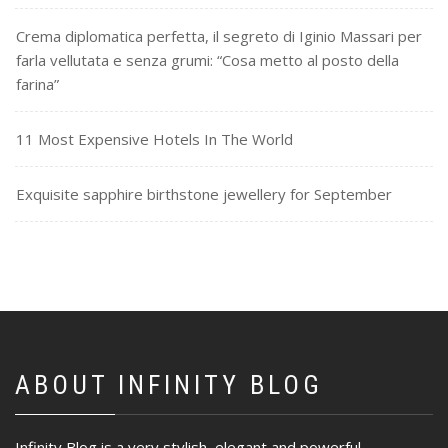
Crema diplomatica perfetta, il segreto di Iginio Massari per
farla vellutata e senza grumi: “Cosa metto al posto della
farina”
11 Most Expensive Hotels In The World
Exquisite sapphire birthstone jewellery for September
ABOUT INFINITY BLOG
Infinity Blog is a very stylish, elegant and powerful