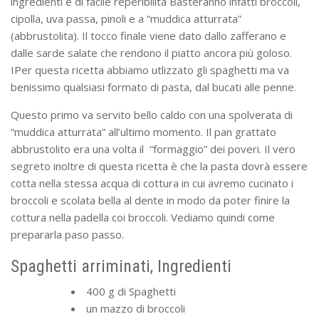
ingredienti e di facile reperibilità Basteranno infatti broccoli,
cipolla, uva passa, pinoli e a “muddica atturrata”
(abbrustolita). Il tocco finale viene dato dallo zafferano e
dalle sarde salate che rendono il piatto ancora più goloso.
IPer questa ricetta abbiamo utlizzato gli spaghetti ma va
benissimo qualsiasi formato di pasta, dal bucati alle penne.
Questo primo va servito bello caldo con una spolverata di
“muddica atturrata” all’ultimo momento. Il pan grattato
abbrustolito era una volta il “formaggio” dei poveri. Il vero
segreto inoltre di questa ricetta è che la pasta dovrà essere
cotta nella stessa acqua di cottura in cui avremo cucinato i
broccoli e scolata bella al dente in modo da poter finire la
cottura nella padella coi broccoli. Vediamo quindi come
prepararla paso passo.
Spaghetti arriminati, Ingredienti
400 g di Spaghetti
un mazzo di broccoli