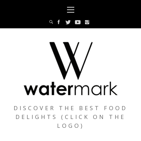
Skip
Primary
to
Menu
content
DISCOVER THE BEST FOOD
DELIGHTS (CLICK ON THE
LOGO)