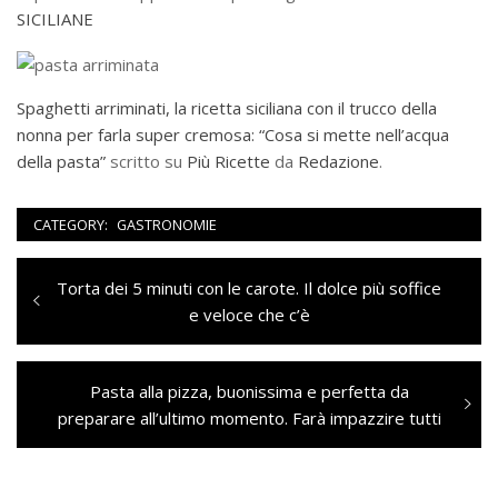
SICILIANE
Spaghetti arriminati, la ricetta siciliana con il trucco della
nonna per farla super cremosa: “Cosa si mette nell’acqua
della pasta”
scritto su
Più Ricette
da
Redazione
.
CATEGORY:
GASTRONOMIE
Navigazione
Previous
Torta dei 5 minuti con le carote. Il dolce più soffice
articoli
post:
e veloce che c’è
Next
Pasta alla pizza, buonissima e perfetta da
post:
preparare all’ultimo momento. Farà impazzire tutti