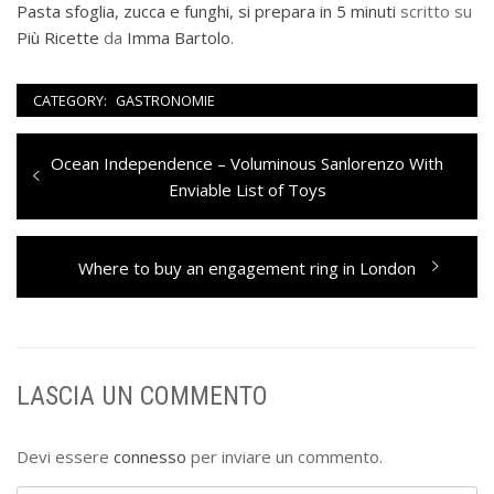
Pasta sfoglia, zucca e funghi, si prepara in 5 minuti
scritto su
Più Ricette
da
Imma Bartolo
.
CATEGORY:
GASTRONOMIE
Navigazione
Previous
Ocean Independence – Voluminous Sanlorenzo With
articoli
post:
Enviable List of Toys
Next
Where to buy an engagement ring in London
post:
LASCIA UN COMMENTO
Devi essere
connesso
per inviare un commento.