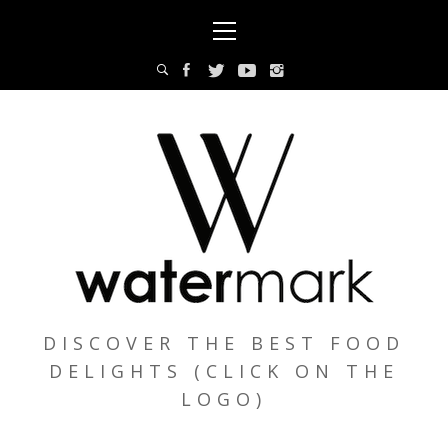
Skip
Primary
to
Menu
content
DISCOVER THE BEST FOOD
DELIGHTS (CLICK ON THE
LOGO)