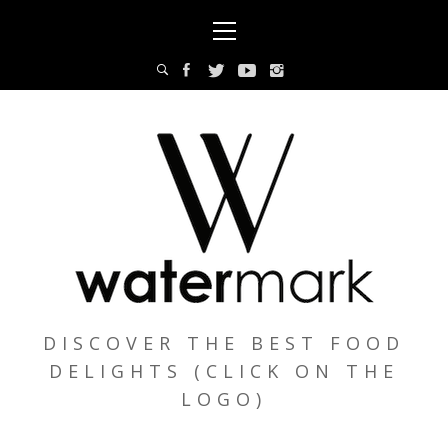
Skip
Primary
to
Menu
content
DISCOVER THE BEST FOOD
DELIGHTS (CLICK ON THE
LOGO)