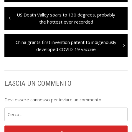
Navigazione
Previous
US Death Valley soars to 130 degrees, probably
articoli
post:
the hottest ever recorded
Next
China grants first invention patent to indigenously
post:
developed COVID-19 vaccine
LASCIA UN COMMENTO
Devi essere
connesso
per inviare un commento.
Ricerca
per: