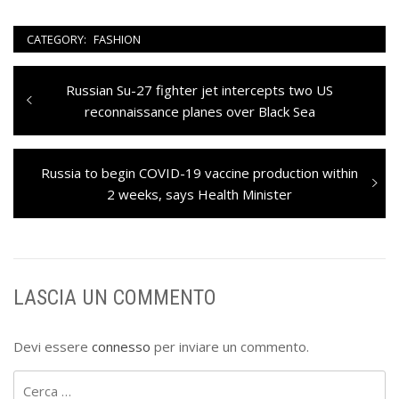
CATEGORY:
FASHION
Navigazione
Previous
Russian Su-27 fighter jet intercepts two US
articoli
post:
reconnaissance planes over Black Sea
Next
Russia to begin COVID-19 vaccine production within
post:
2 weeks, says Health Minister
LASCIA UN COMMENTO
Devi essere
connesso
per inviare un commento.
Ricerca