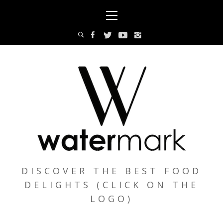
Skip
Primary
to
Menu
content
DISCOVER THE BEST FOOD
DELIGHTS (CLICK ON THE
LOGO)