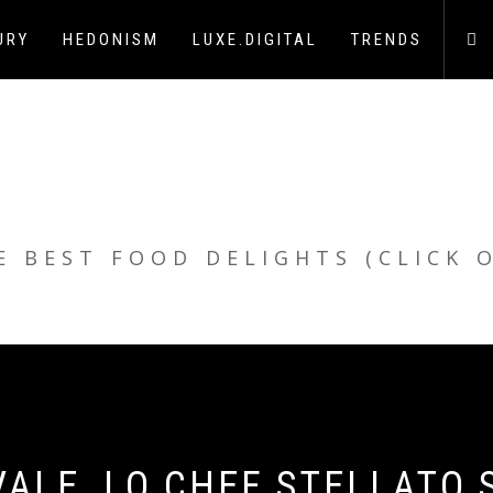
URY
HEDONISM
LUXE.DIGITAL
TRENDS
E BEST FOOD DELIGHTS (CLICK 
ALE, LO CHEF STELLATO 