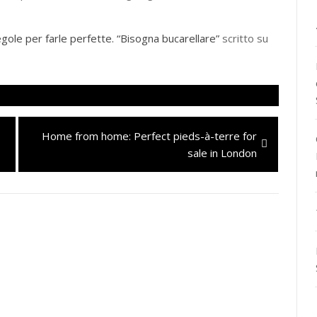
egole per farle perfette. “Bisogna bucarellare”
scritto su
Next
Home from home: Perfect pieds-à-terre for
post:
sale in London