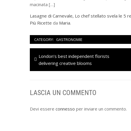
macinata […]
Lasagne di Carnevale, Lo chef stellato svela le 5 r
Più Ricette
da
Maria
.
CATEGORY:
GASTRONOMIE
Navigazione
Previous
London’s best independent florists
articoli
post:
delivering creative blooms
LASCIA UN COMMENTO
Devi essere
connesso
per inviare un commento.