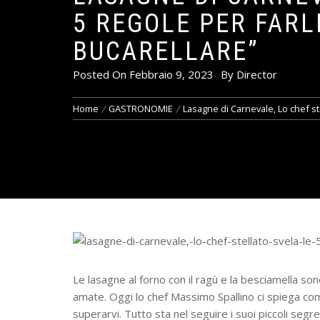
5 REGOLE PER FARL
BUCARELLARE”
Posted On
Febbraio 9, 2023
By
Director
Home
GASTRONOMIE
Lasagne di Carnevale, Lo chef ste
Le lasagne al forno con il ragù e la besciamella son
amate. Oggi lo chef Massimo Spallino ci spiega com
superarvi. Tutto sta nel seguire i suoi piccoli segret