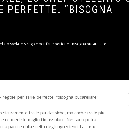
E PERFETTE. “BISOGNA
llato svela le 5 regole per farle perfette. “Bisogna bucarellare”
o sicuramente tra le più classiche, ma anche tra le più
e renderle le migliori in assoluto. Nessuno potrà
i, a partire dalla scelta degli ingredienti. La carne