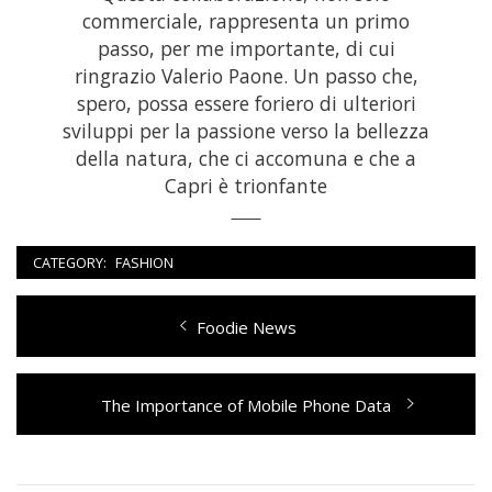
commerciale, rappresenta un primo
passo, per me importante, di cui
ringrazio Valerio Paone. Un passo che,
spero, possa essere foriero di ulteriori
sviluppi per la passione verso la bellezza
della natura, che ci accomuna e che a
Capri è trionfante
CATEGORY:
FASHION
Navigazione
Previous
Foodie News
articoli
post:
Next
The Importance of Mobile Phone Data
post: