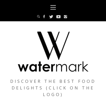
Skip
Primary
to
Menu
content
DISCOVER THE BEST FOOD
DELIGHTS (CLICK ON THE
LOGO)