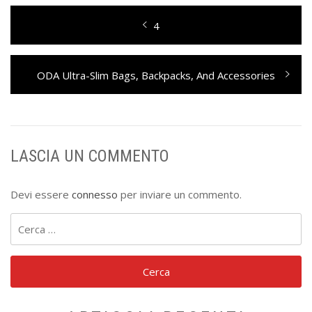
Navigazione
Previous
4
articoli
post:
Next
ODA Ultra-Slim Bags, Backpacks, And Accessories
post:
LASCIA UN COMMENTO
Devi essere
connesso
per inviare un commento.
Ricerca
per: