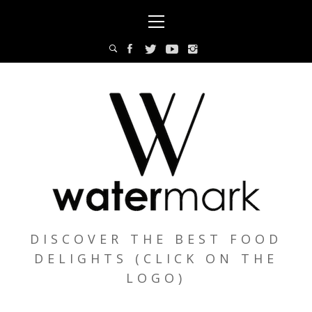
Skip
Primary
to
Menu
content
DISCOVER THE BEST FOOD
DELIGHTS (CLICK ON THE
LOGO)