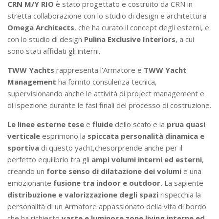
CRN M/Y RIO
è stato progettato e costruito da CRN in
stretta collaborazione con lo studio di design e architettura
Omega Architects
, che ha curato il concept degli esterni, e
con lo studio di design
Pulina Exclusive Interiors
, a cui
sono stati affidati gli interni.
TWW Yachts
rappresenta l’Armatore e
TWW Yacht
Management
ha fornito consulenza tecnica,
supervisionando anche le attività di project management e
di ispezione durante le fasi finali del processo di costruzione.
Le linee esterne tese
e
fluide
dello scafo e la
prua quasi
verticale
esprimono la
spiccata personalità dinamica e
sportiva
di questo yacht,chesorprende anche per il
perfetto equilibrio tra gli
ampi volumi interni ed esterni
,
creando un
forte senso di dilatazione dei volumi
e una
emozionante
fusione tra indoor e outdoor.
La sapiente
distribuzione e valorizzazione degli spazi
rispecchia la
personalità di un Armatore appassionato della vita di bordo
che ha richiesto
vaste e luminose zone living interne ed