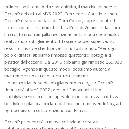
In linea con il tema della sostenibilità, il marchio irlandese
OceanR debutta al MYS 2022. Con sede a Cork, in Irlanda,
OceanR è stata fondata da Tom Cotter, appassionato di
sport acquatici e ambientalista, all’età di 26 anni e da allora
ha creato una tranquilla rivoluzione nella moda sostenibile,
realizzando abbigliamento di fascia alta per superyacht,
resort di lusso e clienti privati in tutto il mondo. “Per ogni
polo ordinata, abbiamo rimosso quattordici bottiglie di
plastica dall’oceano. Dal 2016 abbiamo già rimosso 269.980
bottiglie. Agendo in questo modo, possiamo aiutare a
mantenere i nostri oceani protetti insieme”.
Il marchio irlandese di abbigliamento ecologico OceanR
debutterà al MYS 2022 presso il Sustainable Hub.
L’abbigliamento eco-consapevole e personalizzato utilizza
bottiglie di plastica riciclate dall’oceano, rimuovendo1 kg ad
ogni acquisto in collaborazione con Enaleia.
OceanR presenterà la nuova collezione creata in
collaborazione con l’equipaggio del Sanlorenzo MY Nirvana.