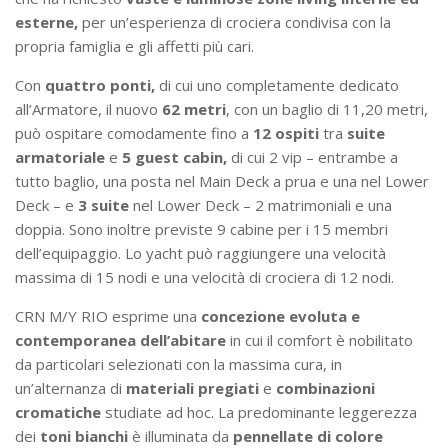
esterne,
per un’esperienza di crociera condivisa con la
propria famiglia e gli affetti più cari.
Con
quattro ponti,
di cui uno completamente dedicato
all’Armatore, il nuovo
62 metri
, con un baglio di 11,20 metri,
può ospitare comodamente fino a
12 ospiti
tra
suite
armatoriale
e
5 guest cabin,
di cui 2 vip – entrambe a
tutto baglio, una posta nel Main Deck a prua e una nel Lower
Deck – e
3 suite
nel Lower Deck – 2 matrimoniali e una
doppia. Sono inoltre previste 9 cabine per i 15 membri
dell’equipaggio. Lo yacht può raggiungere una velocità
massima di 15 nodi e una velocità di crociera di 12 nodi.
CRN M/Y RIO esprime una
concezione evoluta e
contemporanea dell’abitare
in cui il comfort è nobilitato
da particolari selezionati con la massima cura, in
un’alternanza di
materiali pregiati
e
combinazioni
cromatiche
studiate ad hoc. La predominante leggerezza
dei
toni bianchi
è illuminata da
pennellate di colore