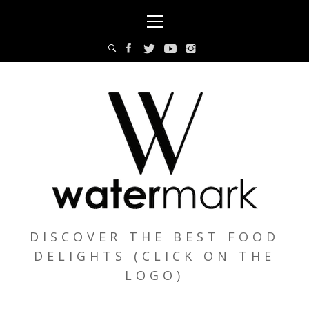
Skip
Primary
to
Menu
content
DISCOVER THE BEST FOOD
DELIGHTS (CLICK ON THE
LOGO)