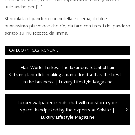
utile anche per […]
Sbriciolata di pandoro con nutella e crema, il dolce
buonissimo più veloce che c’è, da fare con i resti del pandoro
scritto su
Più Ricette
da
Imma
.
CATEGORY:
GASTRONOMIE
Navigazione
Previous
Hair World Turkey: The luxurious Istanbul hair
articoli
post:
transplant clinic making a name for itself as the best
in the business | Luxury Lifestyle Magazine
Next
Luxury wallpaper trends that will transform your
post:
space, handpicked by the experts at Solvite |
Luxury Lifestyle Magazine