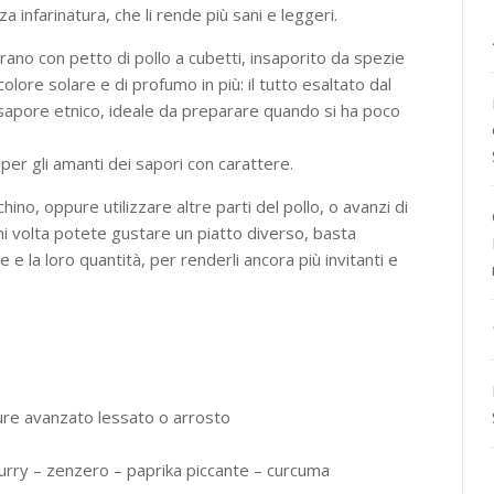
 infarinatura, che li rende più sani e leggeri.
arano con petto di pollo a cubetti, insaporito da spezie
ore solare e di profumo in più: il tutto esaltato dal
 sapore etnico, ideale da preparare quando si ha poco
per gli amanti dei sapori con carattere.
chino, oppure utilizzare altre parti del pollo, o avanzi di
ogni volta potete gustare un piatto diverso, basta
e e la loro quantità, per renderli ancora più invitanti e
pure avanzato lessato o arrosto
 curry – zenzero – paprika piccante – curcuma