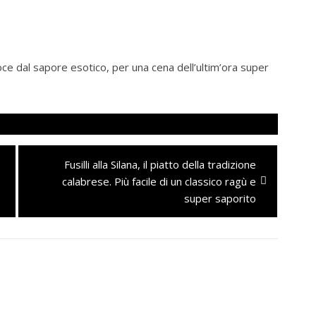
eloce dal sapore esotico, per una cena dell’ultim’ora super
Next
Fusilli alla Silana, il piatto della tradizione
post:
calabrese. Più facile di un classico ragù e
super saporito