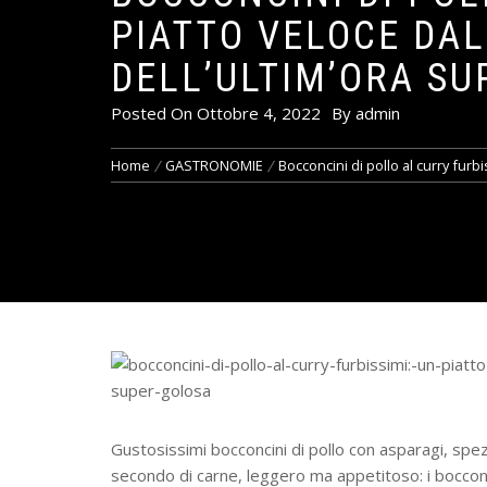
PIATTO VELOCE DAL
DELL’ULTIM’ORA SU
Posted On
Ottobre 4, 2022
By
admin
Home
GASTRONOMIE
Bocconcini di pollo al curry furb
Gustosissimi bocconcini di pollo con asparagi, spe
secondo di carne, leggero ma appetitoso: i bocconc