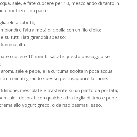
acqua, sale, e fate cuocere per 10, mescolando di tanto in
me e metteteli da parte.
liatelo a cubetti;
mbiondire l’altra metà di cipolla con un filo d’olio;
e su tutti i lati girandoli spesso;
 fiamma alta.
ciate cuocere 10 minuti: saltate questo passaggio se
;
aromi, sale e pepe, e la curcuma sciolta in poca acqua
 altri 5 minuti girando spesso per insaporire la carne.
 di limone, mescolate e trasferite su un piatto da portata;
ben caldi, decorati con qualche altra foglia di timo e pepe
crema allo yogurt greco, o da riso basmati lesso.