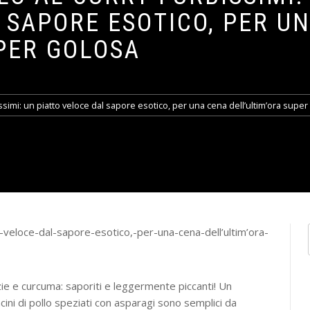
 SAPORE ESOTICO, PER U
PER GOLOSA
issimi: un piatto veloce dal sapore esotico, per una cena dell’ultim’ora super
zie e curcuma: saporiti e leggermente piccanti! Un
ini di pollo speziati con asparagi sono semplici da