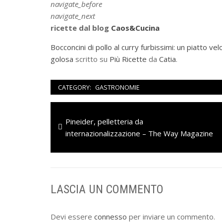
navigate_before
navigate_next
ricette dal blog
Caos&Cucina
Bocconcini di pollo al curry furbissimi: un piatto v
golosa
scritto su
Più Ricette
da
Catia
.
CATEGORY:
GASTRONOMIE
Navigazione
Previous
Pineider, pelletteria da
articoli
post:
internazionalizzazione – The Way Magazine
LASCIA UN COMMENTO
Devi essere
connesso
per inviare un commento.