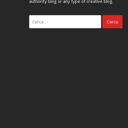
authority blog or any type of creative blog.
Ricerca
per: