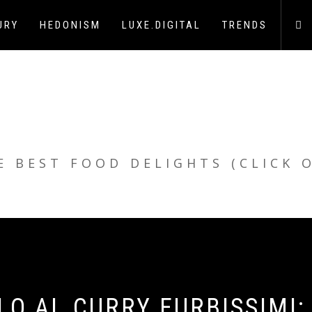
URY
HEDONISM
LUXE.DIGITAL
TRENDS
E BEST FOOD DELIGHTS (CLICK 
LO AL CURRY FURBISSIMI: